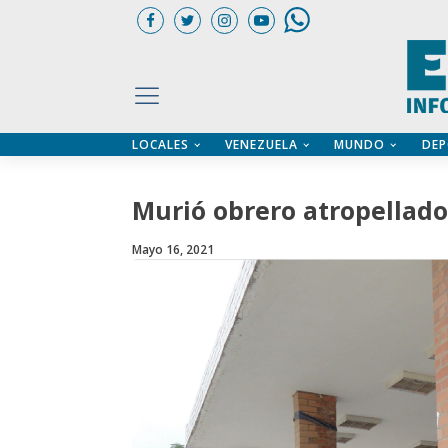
LOCALES
VENEZUELA
MUNDO
DEP
UARIOS
ÍA
CTORIO PROFESIONAL
IFICADOS
OS LEGALES
Murió obrero atropellado
ILERES
Mayo 16, 2021