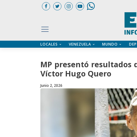
LOCALES
VENEZUELA
MUNDO
DEP
UARIOS
ÍA
CTORIO PROFESIONAL
IFICADOS
OS LEGALES
MP presentó resultados 
ILERES
Víctor Hugo Quero
Junio 2, 2026