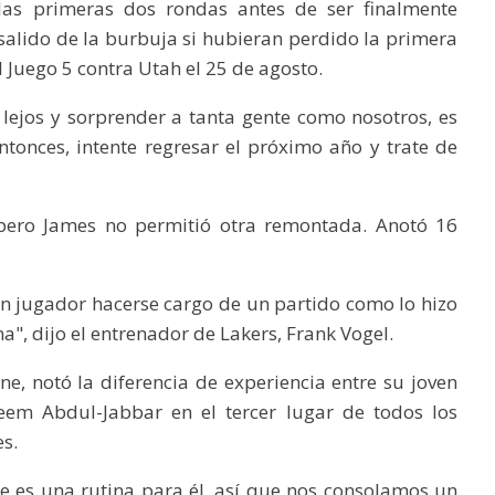
as primeras dos rondas antes de ser finalmente
salido de la burbuja si hubieran perdido la primera
l Juego 5 contra Utah el 25 de agosto.
an lejos y sorprender a tanta gente como nosotros, es
tonces, intente regresar el próximo año y trate de
pero James no permitió otra remontada. Anotó 16
un jugador hacerse cargo de un partido como lo hizo
a", dijo el entrenador de Lakers, Frank Vogel.
e, notó la diferencia de experiencia entre su joven
em Abdul-Jabbar en el tercer lugar de todos los
es.
 es una rutina para él, así que nos consolamos un