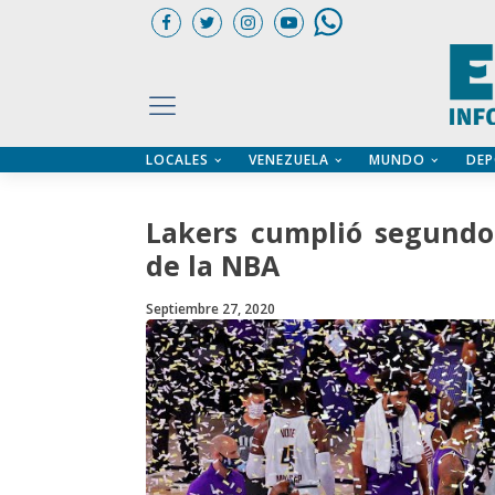
LOCALES
VENEZUELA
MUNDO
DEP
UARIOS
ÍA
CTORIO PROFESIONAL
IFICADOS
OS LEGALES
Lakers cumplió segundo 
ILERES
de la NBA
Septiembre 27, 2020