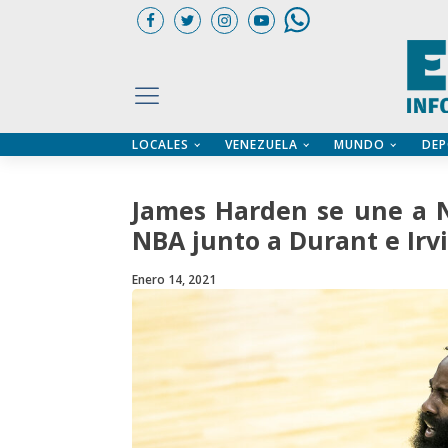
LOCALES
VENEZUELA
MUNDO
DEP
UARIOS
ÍA
CTORIO PROFESIONAL
IFICADOS
OS LEGALES
James Harden se une a N
ILERES
NBA junto a Durant e Irv
Enero 14, 2021