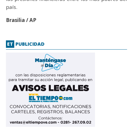
país.
Brasilia / AP
ET
PUBLICIDAD