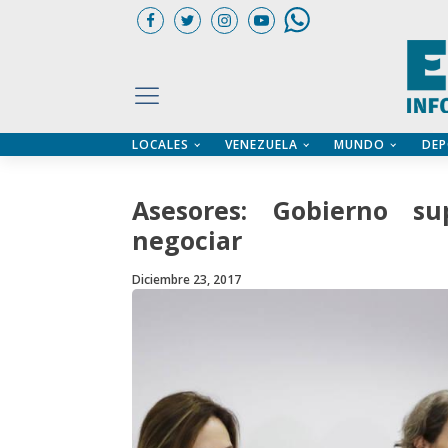
LOCALES
VENEZUELA
MUNDO
DEP
UARIOS
ÍA
CTORIO PROFESIONAL
IFICADOS
OS LEGALES
Asesores: Gobierno s
ILERES
negociar
Diciembre 23, 2017