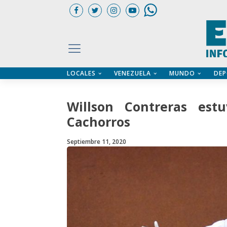
LOCALES
VENEZUELA
MUNDO
DEP
UARIOS
ÍA
CTORIO PROFESIONAL
IFICADOS
OS LEGALES
Willson Contreras est
ILERES
Cachorros
Septiembre 11, 2020