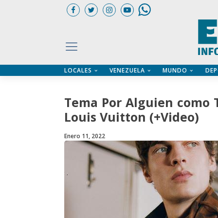
LOCALES
VENEZUELA
MUNDO
DEP
UARIOS
ÍA
CTORIO PROFESIONAL
IFICADOS
OS LEGALES
Tema Por Alguien como 
ILERES
Louis Vuitton (+Video)
Enero 11, 2022