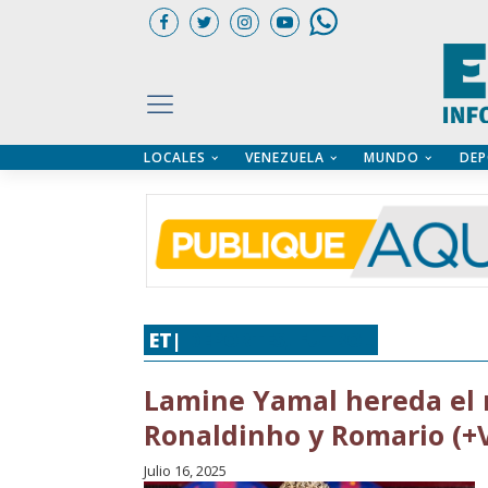
LOCALES
VENEZUELA
MUNDO
DEP
UARIOS
ÍA
CTORIO PROFESIONAL
IFICADOS
OS LEGALES
ILERES
ET|
DEPORTES
,
FÚTBOL
Lamine Yamal hereda el 
Ronaldinho y Romario (+
Julio 16, 2025