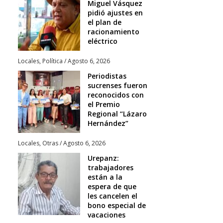
Miguel Vásquez
pidió ajustes en
el plan de
racionamiento
eléctrico
Locales
,
Política
/
Agosto 6, 2026
Periodistas
sucrenses fueron
reconocidos con
el Premio
Regional “Lázaro
Hernández”
Locales
,
Otras
/
Agosto 6, 2026
Urepanz:
trabajadores
están a la
espera de que
les cancelen el
bono especial de
vacaciones