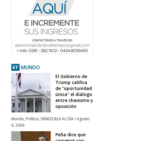
MUNDO
ET
El Gobierno de
Trump califica
de "oportunidad
única" el diálogo
entre chavismo y
oposición
Mundo
,
Política
,
VENEZUELA AL DÍA
/
Agosto
6, 2026
Peña dice que
conversó con