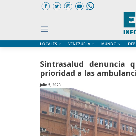
LOCALES
VENEZUELA
MUNDO
DEP
UARIOS
ÍA
CTORIO PROFESIONAL
IFICADOS
OS LEGALES
Sintrasalud denuncia 
ILERES
prioridad a las ambulanc
Julio 5, 2023