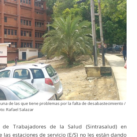
 una de las que tiene problemas por la falta de desabastecimiento /
oto: Rafael Salazar
to de Trabajadores de la Salud (Sintrasalud) en
 las estaciones de servicio (E/S) no les están dando