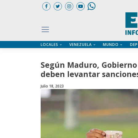
LOCALES
VENEZUELA
MUNDO
DEP
UARIOS
ÍA
CTORIO PROFESIONAL
IFICADOS
OS LEGALES
Según Maduro, Gobierno 
ILERES
deben levantar sancione
Julio 18, 2023