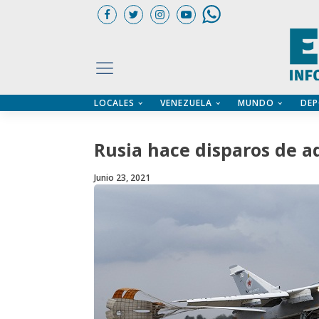
LOCALES
VENEZUELA
MUNDO
DEP
UARIOS
ÍA
CTORIO PROFESIONAL
IFICADOS
OS LEGALES
Rusia hace disparos de a
ILERES
Junio 23, 2021