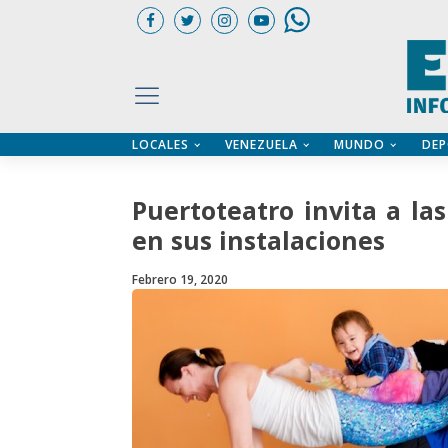
LOCALES
VENEZUELA
MUNDO
DEP
UARIOS
ÍA
CTORIO PROFESIONAL
IFICADOS
OS LEGALES
Puertoteatro invita a la
ILERES
en sus instalaciones
Febrero 19, 2020