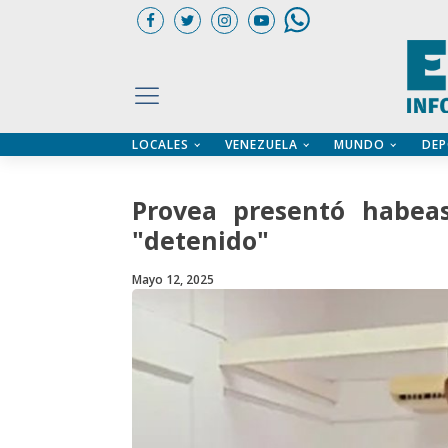
LOCALES
VENEZUELA
MUNDO
DEP
UARIOS
ÍA
CTORIO PROFESIONAL
IFICADOS
OS LEGALES
Provea presentó habeas
ILERES
"detenido"
Mayo 12, 2025