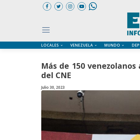
LOCALES
VENEZUELA
MUNDO
DEP
UARIOS
ÍA
CTORIO PROFESIONAL
IFICADOS
OS LEGALES
Más de 150 venezolanos a
ILERES
del CNE
Julio 30, 2023