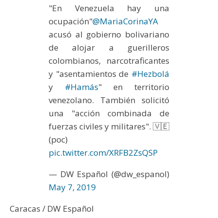
"En Venezuela hay una
ocupación"
@MariaCorinaYA
acusó al gobierno bolivariano
de alojar a guerilleros
colombianos, narcotraficantes
y "asentamientos de
#Hezbolá
y
#Hamás
" en territorio
venezolano. También solicitó
una "acción combinada de
fuerzas civiles y militares". 🇻🇪
(poc)
pic.twitter.com/XRFB2ZsQSP
— DW Español (@dw_espanol)
May 7, 2019
Caracas / DW Español