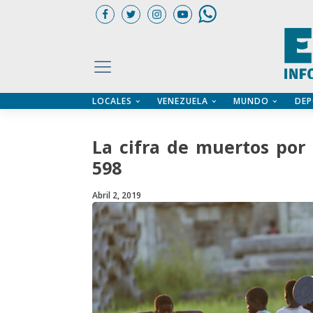
LOCALES
VENEZUELA
MUNDO
DEP
UARIOS
ÍA
CTORIO PROFESIONAL
IFICADOS
OS LEGALES
La cifra de muertos por
ILERES
598
Abril 2, 2019