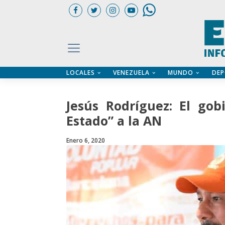
LOCALES
VENEZUELA
MUNDO
DEP
UARIOS
ÍA
CTORIO PROFESIONAL
IFICADOS
OS LEGALES
Jesús Rodríguez: El go
ILERES
Estado” a la AN
Enero 6, 2020