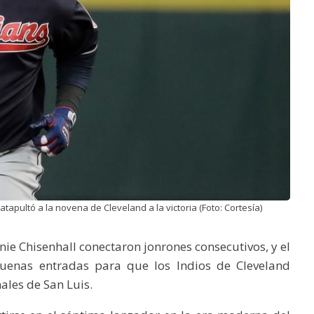
apultó a la novena de Cleveland a la victoria (Foto: Cortesía)
ie Chisenhall conectaron jonrones consecutivos, y el
uenas entradas para que los Indios de Cleveland
ales de San Luis.