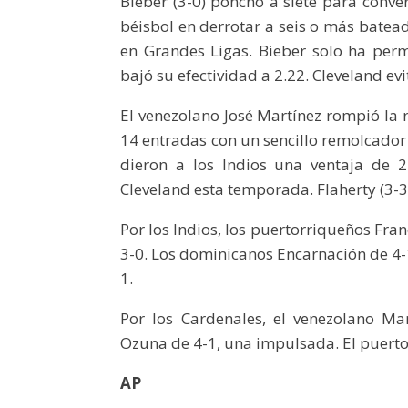
Bieber (3-0) ponchó a siete para conve
béisbol en derrotar a seis o más batea
en Grandes Ligas. Bieber solo ha perm
bajó su efectividad a 2.22. Cleveland ev
El venezolano José Martínez rompió la 
14 entradas con un sencillo remolcador 
dieron a los Indios una ventaja de 
Cleveland esta temporada. Flaherty (3-3)
Por los Indios, los puertorriqueños Fra
3-0. Los dominicanos Encarnación de 4-
1.
Por los Cardenales, el venezolano Ma
Ozuna de 4-1, una impulsada. El puerto
AP