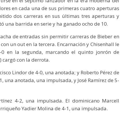
rtirse en el séptimo lanzador en la era moderna del
dores en cada una de sus primeras cuatro aperturas
itido dos carreras en sus últimas tres aperturas y
itó una barrida en serie y ha ganado ocho de 10.
racha de entradas sin permitir carreras de Bieber en
con un out en la tercera. Encarnación y Chisenhall le
2-0 en la segunda, marcando el quinto jonrón de
 cargó con la derrota.
ncisco Lindor de 4-0, una anotada; y Roberto Pérez de
1, una anotada, una impulsada, y José Ramírez de 5-
rtínez 4-2, una impulsada. El dominicano Marcell
rriqueño Yadier Molina de 4-1, una impulsada.