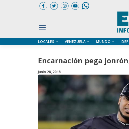
LOCALES
VENEZUELA
MUNDO
DEP
UARIOS
ÍA
CTORIO PROFESIONAL
IFICADOS
OS LEGALES
Encarnación pega jonrón;
ILERES
Junio 28, 2018