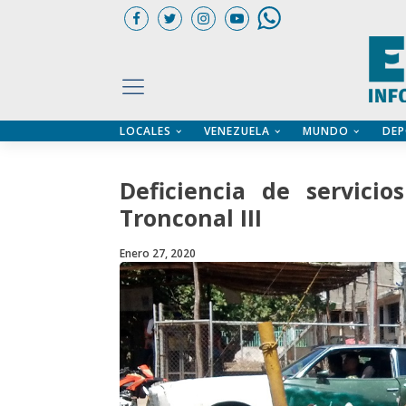
LOCALES
VENEZUELA
MUNDO
DEP
UARIOS
ÍA
CTORIO PROFESIONAL
IFICADOS
OS LEGALES
Deficiencia de servici
ILERES
Tronconal III
Enero 27, 2020