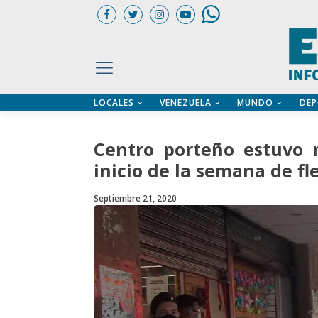
LOCALES
VENEZUELA
MUNDO
DEP
UARIOS
ÍA
CTORIO PROFESIONAL
IFICADOS
OS LEGALES
Centro porteño estuvo 
ILERES
inicio de la semana de fle
Septiembre 21, 2020