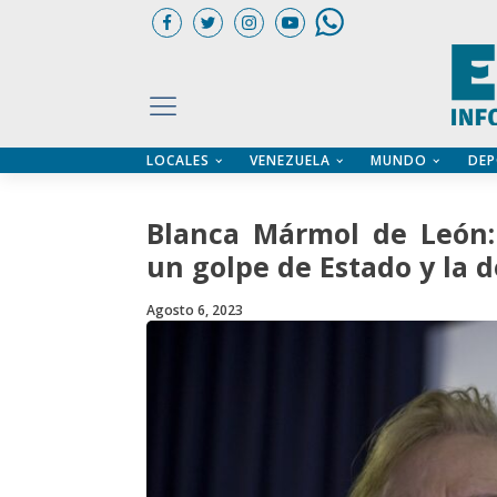
LOCALES
VENEZUELA
MUNDO
DEP
UARIOS
ÍA
CTORIO PROFESIONAL
IFICADOS
OS LEGALES
Blanca Mármol de León: 
ILERES
un golpe de Estado y la 
Agosto 6, 2023