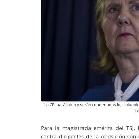
“La CPI hará juicio y serán condenados los culpabl
Le
Para la magistrada emérita del TSJ, 
contra dirigentes de la oposición son 