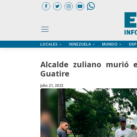
LOCALES
VENEZUELA
MUNDO
DEP
UARIOS
ÍA
CTORIO PROFESIONAL
IFICADOS
OS LEGALES
Alcalde zuliano murió 
ILERES
Guatire
Julio 21, 2023