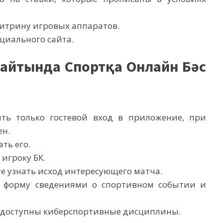
итрину игровых аппаратов.
циального сайта.
 Сайтында Спортқа Онлайн Бәс
ть только гостевой вход в приложение, при
ен.
ть его.
игроку БК.
те узнать исход интересующего матча.
я форму сведениями о спортивном событии и
 доступны киберспортивные дисциплины.