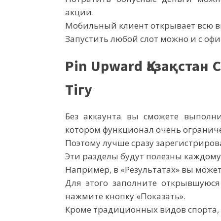
акции.
Мобильный клиент открывает всю в
Запустить любой слот можно и с офи
Pin Upward Қазақстан
Тігу
Без аккаунта вы сможете выполни
котором функционал очень огранич
Поэтому лучше сразу зарегистрирова
Эти разделы будут полезны каждому 
Например, в «Результатах» вы може
Для этого заполните открывшуюс
нажмите кнопку «Показать».
Кроме традиционных видов спорта,