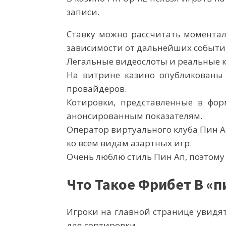
записи.
Ставку можно рассчитать моментал
зависимости от дальнейших событий
Легальные видеослоты и реальные 
На витрине казино опубликованы 
провайдеров.
Котировки, представленные в форм
анонсированным показателям.
Оператор виртуального клуба Пин А
ко всем видам азартных игр.
Очень люблю стиль Пин Ап, поэтому 
Что Такое Фрибет В «п
Игроки на главной странице увидя
для сортировки.