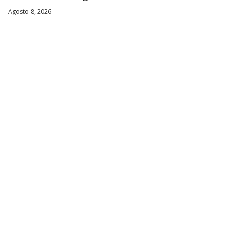
Agosto 8, 2026