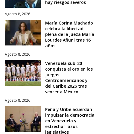
hay riesgos severos
Agosto 8, 2026
María Corina Machado
celebra la libertad
plena de la jueza María
Lourdes Afiuni tras 16
años
Agosto 8, 2026
Venezuela sub-20
conquista el oro en los
Juegos
Centroamericanos y
del Caribe 2026 tras
vencer a México
Agosto 8, 2026
Peña y Uribe acuerdan
impulsar la democracia
en Venezuela y
estrechar lazos
legislativos