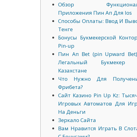
Обзор Функционал
Приложения Пин Ап Для Ios
Способы Оплаты: Ввод И Выв
Тенге
Бонусы Букмекерской Конто
Pin-up
Пин Ап Bet (pin Upward Bet)
Легальный Букмекер
Казахстане
Что Нужно Для Получен
Фрибета?
Сайт Казино Pin Up Kz: Тыся
Игровых Автоматов Для Иг
На Деньги
Зеркало Сайта
Вам Нравится Играть В Слот
С Бонусами?