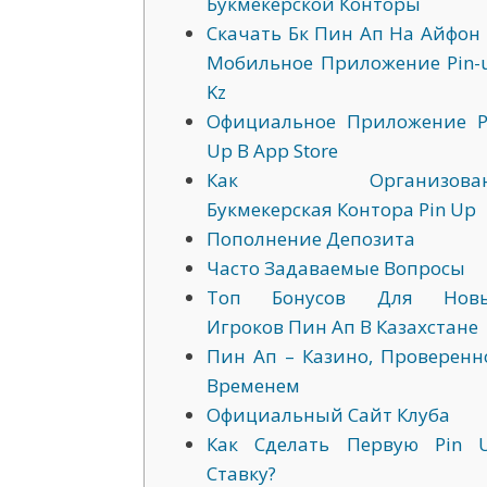
Букмекерской Конторы
Скачать Бк Пин Ап На Айфон
Мобильное Приложение Pin-
Kz
Официальное Приложение P
Up В App Store
Как Организован
Букмекерская Контора Pin Up
Пополнение Депозита
Часто Задаваемые Вопросы
Топ Бонусов Для Нов
Игроков Пин Ап В Казахстане
Пин Ап – Казино, Проверенн
Временем
Официальный Сайт Клуба
Как Сделать Первую Pin 
Ставку?