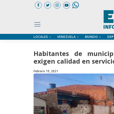
LOCALES
VENEZUELA
MUNDO
DEP
UARIOS
ÍA
CTORIO PROFESIONAL
IFICADOS
OS LEGALES
Habitantes de municip
ILERES
exigen calidad en servici
Febrero 19, 2021