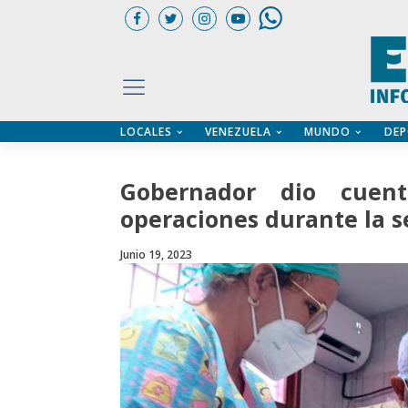
LOCALES
VENEZUELA
MUNDO
DEP
UARIOS
ÍA
CTORIO PROFESIONAL
IFICADOS
OS LEGALES
Gobernador dio cuen
ILERES
operaciones durante la 
Junio 19, 2023