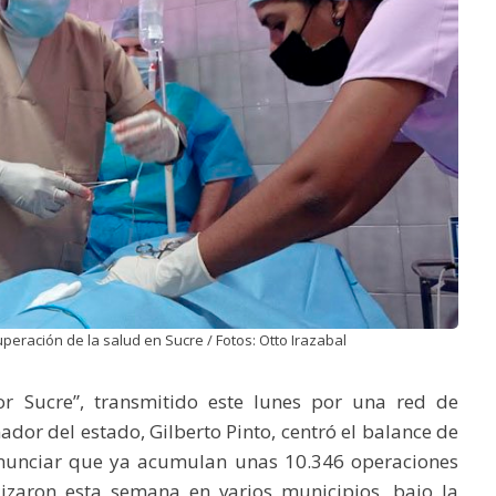
eración de la salud en Sucre / Fotos: Otto Irazabal
 Sucre”, transmitido este lunes por una red de
ador del estado, Gilberto Pinto, centró el balance de
 anunciar que ya acumulan unas 10.346 operaciones
lizaron esta semana en varios municipios, bajo la