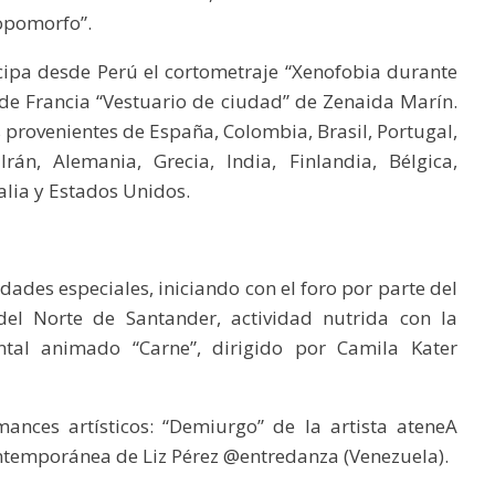
ropomorfo”.
ticipa desde Perú el cortometraje “Xenofobia durante
de Francia “Vestuario de ciudad” de Zenaida Marín.
s provenientes de España, Colombia, Brasil, Portugal,
Irán, Alemania, Grecia, India, Finlandia, Bélgica,
alia y Estados Unidos.
idades especiales, iniciando con el foro por parte del
el Norte de Santander, actividad nutrida con la
tal animado “Carne”, dirigido por Camila Kater
ances artísticos: “Demiurgo” de la artista ateneA
ntemporánea de Liz Pérez @entredanza (Venezuela).