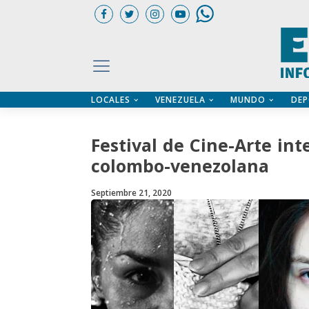
LOCALES
VENEZUELA
MUNDO
DEP
UARIOS
ÍA
CTORIO PROFESIONAL
IFICADOS
OS LEGALES
Festival de Cine-Arte int
ILERES
colombo-venezolana
Septiembre 21, 2020