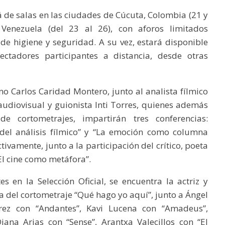
á de salas en las ciudades de Cúcuta, Colombia (21 y
Venezuela (del 23 al 26), con aforos limitados
de higiene y seguridad. A su vez, estará disponible
ctadores participantes a distancia, desde otras
no Carlos Caridad Montero, junto al analista fílmico
 audiovisual y guionista Inti Torres, quienes además
e cortometrajes, impartirán tres conferencias:
 del análisis fílmico” y “La emoción como columna
tivamente, junto a la participación del crítico, poeta
El cine como metáfora”.
es en la Selección Oficial, se encuentra la actriz y
a del cortometraje “Qué hago yo aquí”, junto a Ángel
ez con “Andantes”, Kavi Lucena con “Amadeus”,
ana Arias con “Sense”, Arantxa Valecillos con “El