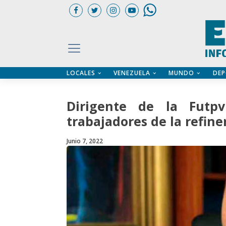
LOCALES
VENEZUELA
MUNDO
DEP
UARIOS
ÍA
CTORIO PROFESIONAL
IFICADOS
OS LEGALES
Dirigente de la Futpv
ILERES
trabajadores de la refine
Junio 7, 2022