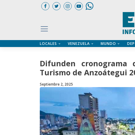
LOCALES
VENEZUELA
MUNDO
DEP
UARIOS
ÍA
CTORIO PROFESIONAL
IFICADOS
OS LEGALES
Difunden cronograma d
ILERES
Turismo de Anzoátegui 2
Septiembre 2, 2025