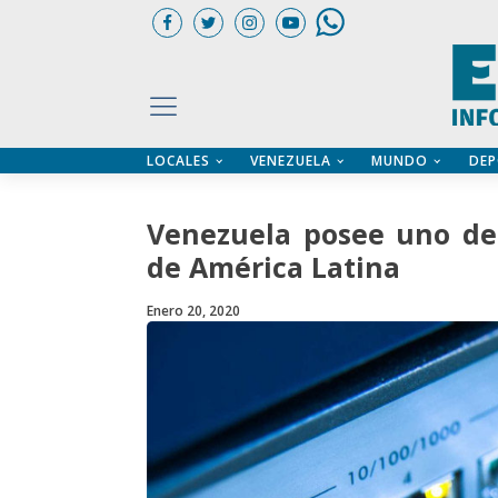
LOCALES
VENEZUELA
MUNDO
DEP
UARIOS
ÍA
CTORIO PROFESIONAL
IFICADOS
OS LEGALES
Venezuela posee uno de 
ILERES
de América Latina
Enero 20, 2020