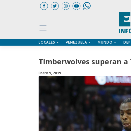
LOCALES
VENEZUELA
MUNDO
DEP
UARIOS
ÍA
CTORIO PROFESIONAL
IFICADOS
OS LEGALES
Timberwolves superan a 
ILERES
Enero 9, 2019