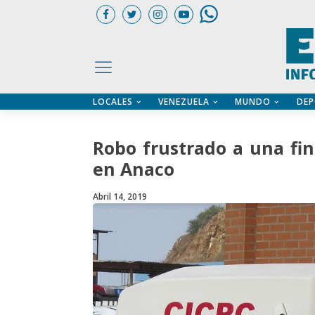
LOCALES
VENEZUELA
MUNDO
DEP
UARIOS
ÍA
CTORIO PROFESIONAL
IFICADOS
OS LEGALES
Robo frustrado a una fi
ILERES
en Anaco
Abril 14, 2019