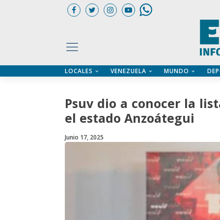
LOCALES
VENEZUELA
MUNDO
DEP
UARIOS
ÍA
CTORIO PROFESIONAL
IFICADOS
OS LEGALES
Psuv dio a conocer la lis
ILERES
el estado Anzoátegui
Junio 17, 2025