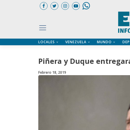
LOCALES
VENEZUELA
MUNDO
DEP
UARIOS
ÍA
CTORIO PROFESIONAL
IFICADOS
OS LEGALES
Piñera y Duque entregar
ILERES
Febrero 18, 2019