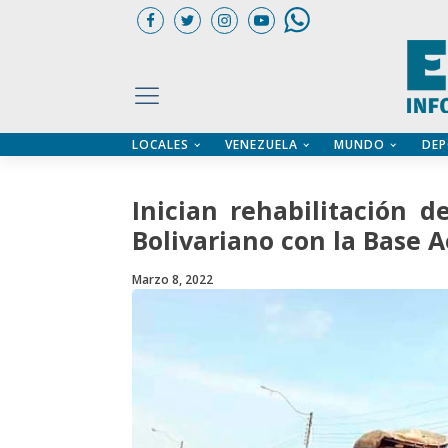
LOCALES
VENEZUELA
MUNDO
DEP
UARIOS
ÍA
CTORIO PROFESIONAL
IFICADOS
OS LEGALES
Inician rehabilitación 
ILERES
Bolivariano con la Base 
Marzo 8, 2022