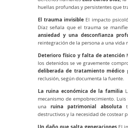
huellas profundas y persistentes que tr
El trauma invisible
El impacto psicoló
Díaz señala que el trauma se manifie
ansiedad y una desconfianza prof
reintegración de la persona a una vida 
Deterioro físico y falta de atención
M
los detenidos se ve gravemente compr
deliberada de tratamiento médico
p
reclusión, según documenta la fuente.
La ruina económica de la familia
L
mecanismo de empobrecimiento. Luis C
una
ruina patrimonial absoluta
tr
destructivos y la necesidad de costear 
Un daño que salta generaciones
El i