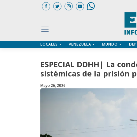
LOCALES
VENEZUELA
MUNDO
DEP
UARIOS
ÍA
CTORIO PROFESIONAL
IFICADOS
OS LEGALES
ESPECIAL DDHH| La conde
ILERES
sistémicas de la prisión 
Mayo 26, 2026