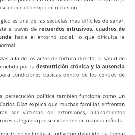
ascienden el tiempo de reclusión.
gico es una de las secuelas más difíciles de sanar.
sta a través de
recuerdos intrusivos, cuadros de
unda
hacia el entorno social, lo que dificulta la
normal.
ás allá de los actos de tortura directa, la salud de
ometida por la
desnutrición crónica y la ausencia
ara condiciones básicas dentro de los centros de
a persecución política también funciona como un
arlos Díaz explica que muchas familias enfrentan
as ser víctimas de extorsiones, allanamientos
procesos legales que se extienden de manera infinita.
mpacto no se limita al individuo detenido. La fuente