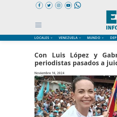
LOCALES
VENEZUELA
MUNDO
DEP
UARIOS
ÍA
CTORIO PROFESIONAL
IFICADOS
OS LEGALES
Con Luis López y Gabr
ILERES
periodistas pasados a jui
Noviembre 16, 2024