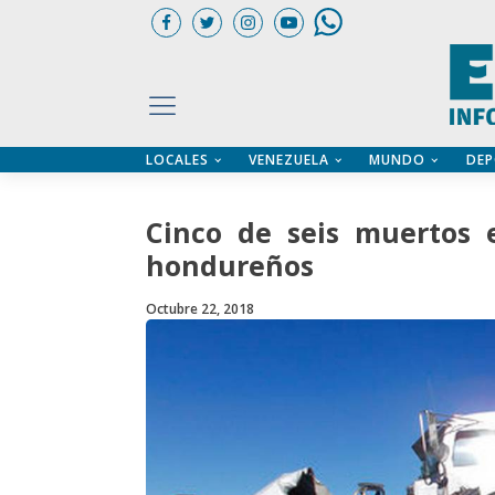
LOCALES
VENEZUELA
MUNDO
DEP
UARIOS
ÍA
CTORIO PROFESIONAL
IFICADOS
OS LEGALES
Cinco de seis muertos 
ILERES
hondureños
Octubre 22, 2018