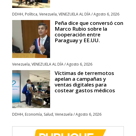
DDHH
,
Política
,
Venezuela
,
VENEZUELA AL DÍA
/
Agosto 6, 2026
Peña dice que conversó con
Marco Rubio sobre la
cooperación entre
Paraguay y EE.UU.
Venezuela
,
VENEZUELA AL DÍA
/
Agosto 6, 2026
Víctimas de terremotos
apelan a campañas y
ventas digitales para
costear gastos médicos
DDHH
,
Economía
,
Salud
,
Venezuela
/
Agosto 6, 2026