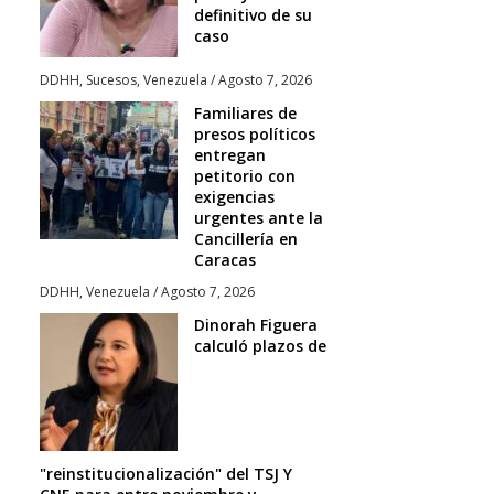
definitivo de su
caso
DDHH
,
Sucesos
,
Venezuela
/
Agosto 7, 2026
Familiares de
presos políticos
entregan
petitorio con
exigencias
urgentes ante la
Cancillería en
Caracas
DDHH
,
Venezuela
/
Agosto 7, 2026
Dinorah Figuera
calculó plazos de
"reinstitucionalización" del TSJ Y