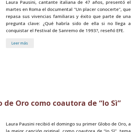
Laura Pausini, cantante italiana de 47 años, presentó el
martes en Roma el documental "Un placer conocerte", que
repasa sus vivencias familiaras y éxito que parte de una
pregunta clave: ¿Qué habría sido de ella si no llega a
conquistar el Festival de Sanremo de 1993?, reseñó EFE.
Leer más
o de Oro como coautora de “Io Sì”
Laura Pausini recibió el domingo su primer Globo de Oro, a
la mejor canción original, como coautora de “Io Sì”, tema