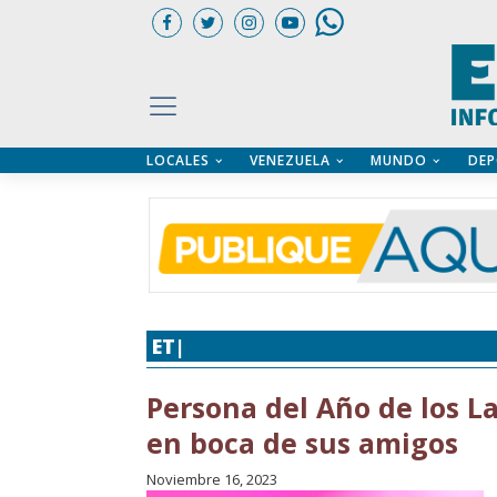
LOCALES
VENEZUELA
MUNDO
DEP
UARIOS
ÍA
CTORIO PROFESIONAL
IFICADOS
OS LEGALES
ILERES
ET|
ENTRETENIMIENTO
,
TIEMPO LI
Persona del Año de los L
en boca de sus amigos
Noviembre 16, 2023